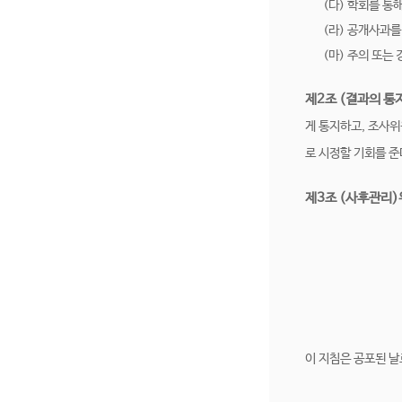
(다) 학회를 통
(라) 공개사과를
(마) 주의 또는 
제2조 (결과의 통
게 통지하고, 조사
로 시정할 기회를 준
제3조 (사후관리
이 지침은 공포된 날