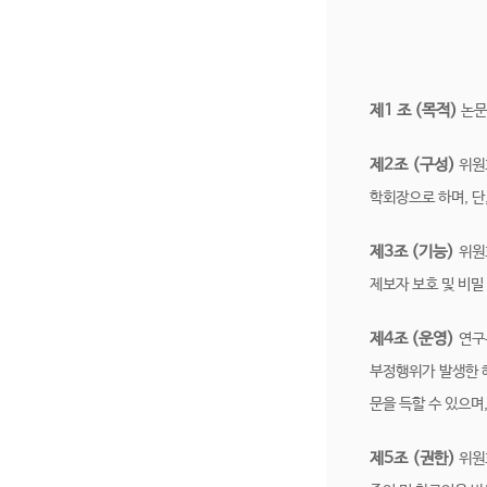
제1 조 (목적)
논문
제2조 (구성)
위원
학회장으로 하며, 단
제3조 (기능)
위원
제보자 보호 및 비밀
제4조 (운영)
연구
부정행위가 발생한 
문을 득할 수 있으며
제5조 (권한)
위원