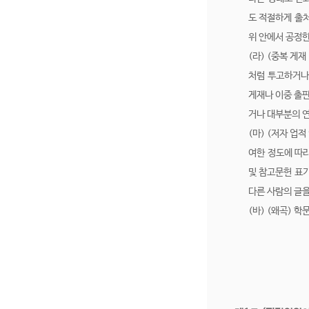
도 적절하게 출처
위 안에서 공정한
(라) (중복 게
처럼 투고하거나
게재나 이중 출판
거나 대부분의 연
(마) (저자 업
여한 정도에 따라
및 참고문헌 표기
다른 사람의 글을
(바) (왜곡) 