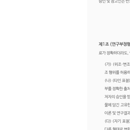
증인 및 참고인은 반
제1조 (연구부정
료가 정확하더라도,
(가) (위조·변
조 행위를 허용하
(나) (타인 표
부를 정확한 출처
저자의 승인을 받
물에 담긴 고유한 
이론 및 연구결과
(다) (자기 표
다른 형태로 변