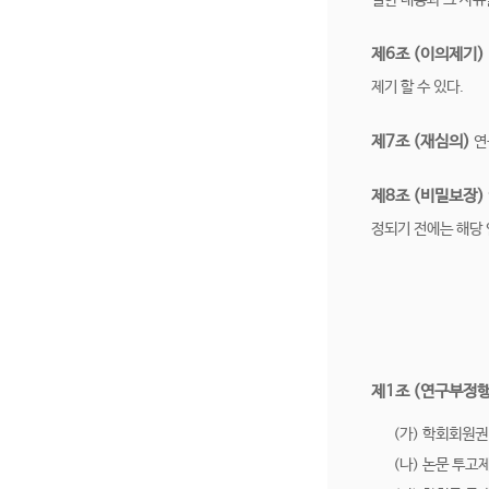
결한 내용과 그 사유
제6조 (이의제기)
제기 할 수 있다.
제7조 (재심의)
연
제8조 (비밀보장)
정되기 전에는 해당 
제1조 (연구부정
(가) 학회회원권
(나) 논문 투고