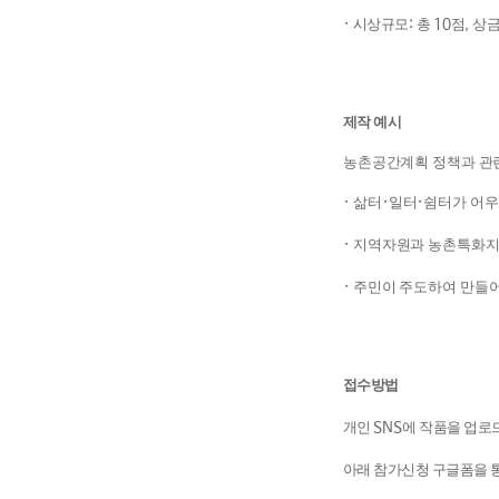
·
시상규모
:
총
10
점
,
상금
제작 예시
농촌공간계획 정책과 관련
·
삶터
·
일터
·
쉼터가 어
·
지역자원과 농촌특화지
·
주민이 주도하여 만들
접수방법
개인
SNS
에 작품을 업로
아래 참가신청 구글폼을 