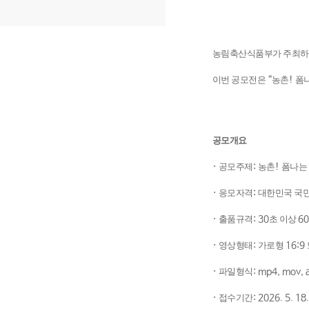
농림축산식품부가 주최
이번 공모전은
“
농촌
!
폼
공모개요
·
공모주제
:
농촌
!
폼나는
·
응모자격
:
대한민국 국
·
출품규격
: 30
초 이상
6
·
영상형태
:
가로형
16:9
·
파일형식
: mp4, mov, 
·
접수기간
: 2026. 5. 18